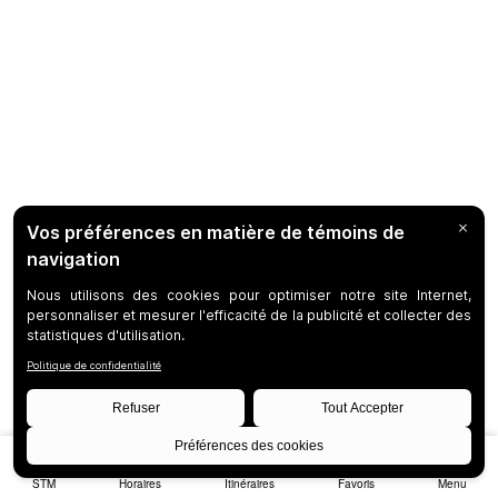
STM
Horaires
Itinéraires
Favoris
Menu