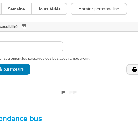
Horaire personnalisé
Semaine
Jours fériés
cessibilité
 :
her seulement les passages des bus avec rampe avant
à jour l'horaire
ondance bus