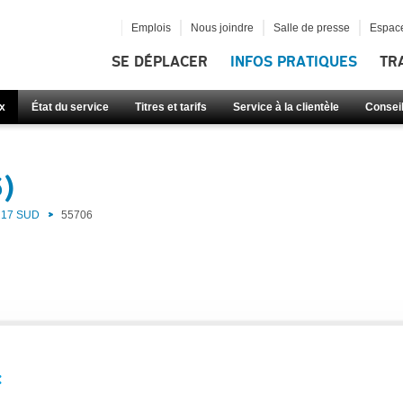
Emplois
Nous joindre
Salle de presse
Espace
SE DÉPLACER
INFOS PRATIQUES
TR
x
État du service
Titres et tarifs
Service à la clientèle
Consei
6)
17 SUD
55706
: