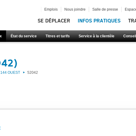
Emplois
Nous joindre
Salle de presse
Espace
SE DÉPLACER
INFOS PRATIQUES
TR
x
État du service
Titres et tarifs
Service à la clientèle
Consei
042)
144 OUEST
52042
: