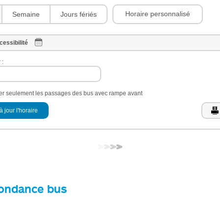
Horaire personnalisé
Semaine
Jours fériés
cessibilité
 :
her seulement les passages des bus avec rampe avant
à jour l'horaire
ondance bus