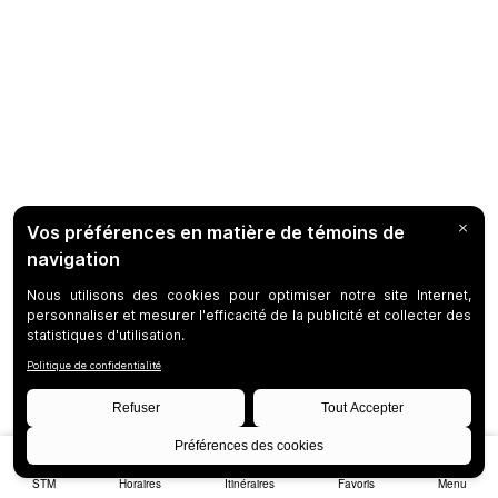
STM
Horaires
Itinéraires
Favoris
Menu