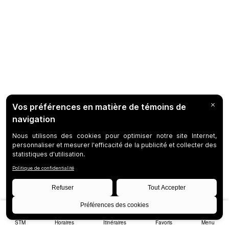
STM
Horaires
Itinéraires
Favoris
Menu