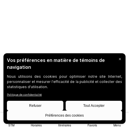
STM
Horaires
Itinéraires
Favoris
Menu