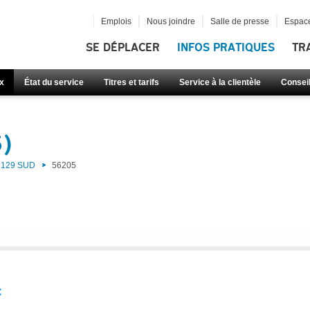
Emplois
Nous joindre
Salle de presse
Espace
SE DÉPLACER
INFOS PRATIQUES
TR
x
État du service
Titres et tarifs
Service à la clientèle
Consei
5)
129 SUD
56205
: