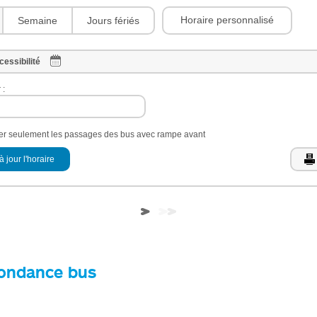
Horaire personnalisé
Semaine
Jours fériés
cessibilité
 :
her seulement les passages des bus avec rampe avant
à jour l'horaire
ondance bus