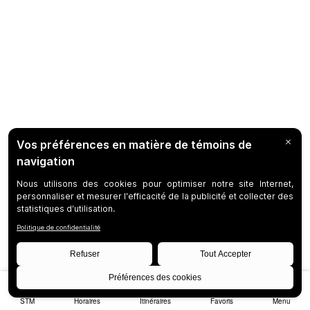
STM
Horaires
Itinéraires
Favoris
Menu