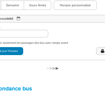
Horaire personnalisé
Semaine
Jours fériés
cessibilité
 :
her seulement les passages des bus avec rampe avant
à jour l'horaire
ondance bus