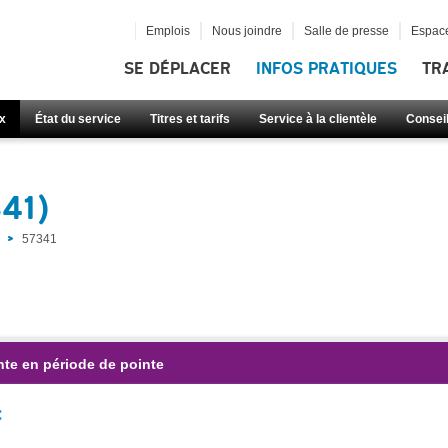
Emplois
Nous joindre
Salle de presse
Espace
SE DÉPLACER
INFOS PRATIQUES
TR
x
État du service
Titres et tarifs
Service à la clientèle
Consei
341)
57341
nte en période de pointe
: