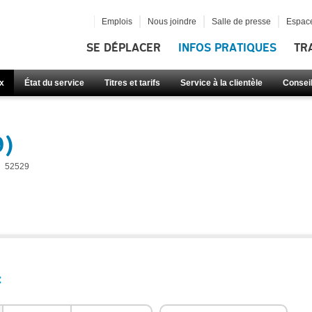
Emplois
Nous joindre
Salle de presse
Espace
SE DÉPLACER
INFOS PRATIQUES
TR
x
État du service
Titres et tarifs
Service à la clientèle
Consei
9)
52529
: