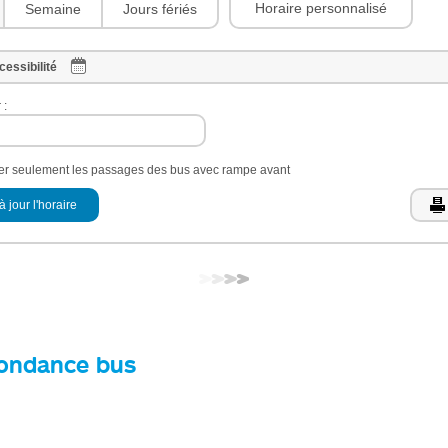
Horaire personnalisé
Semaine
Jours fériés
cessibilité
 :
her seulement les passages des bus avec rampe avant
à jour l'horaire
ondance bus