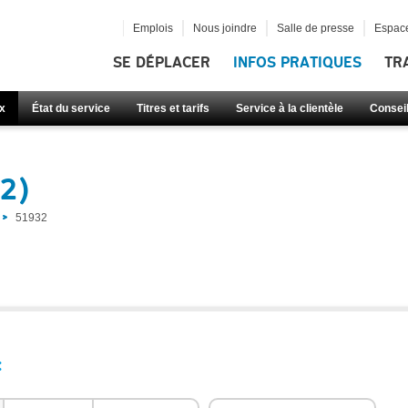
Emplois
Nous joindre
Salle de presse
Espace
SE DÉPLACER
INFOS PRATIQUES
TR
x
État du service
Titres et tarifs
Service à la clientèle
Consei
2)
51932
: