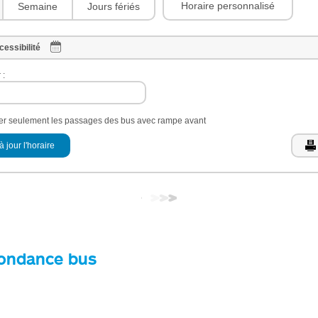
Horaire personnalisé
Semaine
Jours fériés
cessibilité
 :
her seulement les passages des bus avec rampe avant
à jour l'horaire
ondance bus