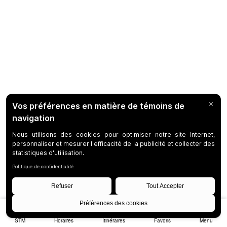
STM
Horaires
Itinéraires
Favoris
Menu