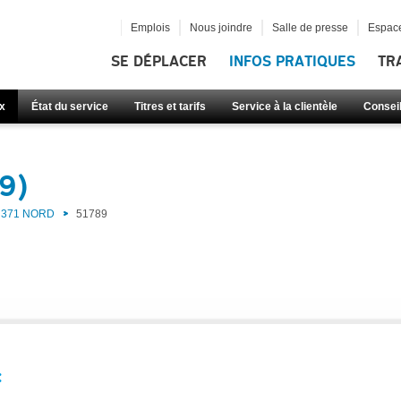
Emplois
Nous joindre
Salle de presse
Espace
SE DÉPLACER
INFOS PRATIQUES
TR
x
État du service
Titres et tarifs
Service à la clientèle
Consei
9)
371 NORD
51789
: