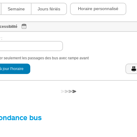
Horaire personnalisé
Semaine
Jours fériés
cessibilité
 :
her seulement les passages des bus avec rampe avant
à jour l'horaire
ondance bus