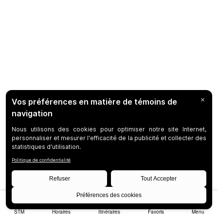
STM
Horaires
Itinéraires
Favoris
Menu