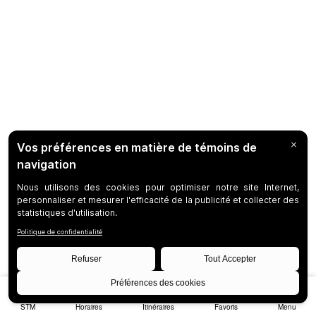
STM
Horaires
Itinéraires
Favoris
Menu