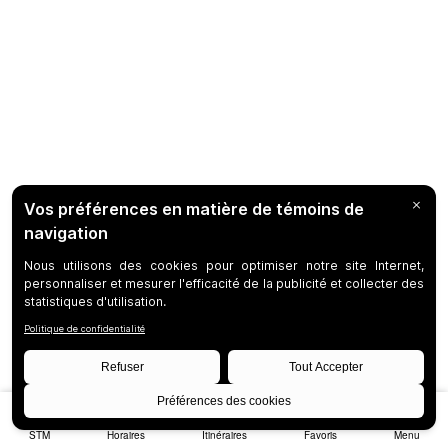
STM
Horaires
Itinéraires
Favoris
Menu