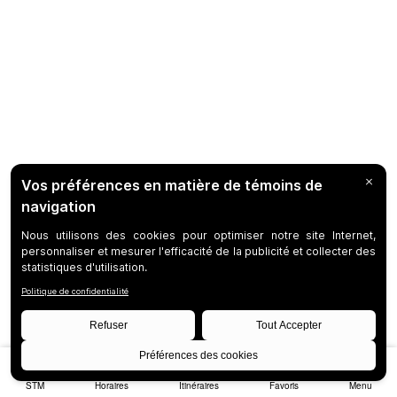
STM
Horaires
Itinéraires
Favoris
Menu