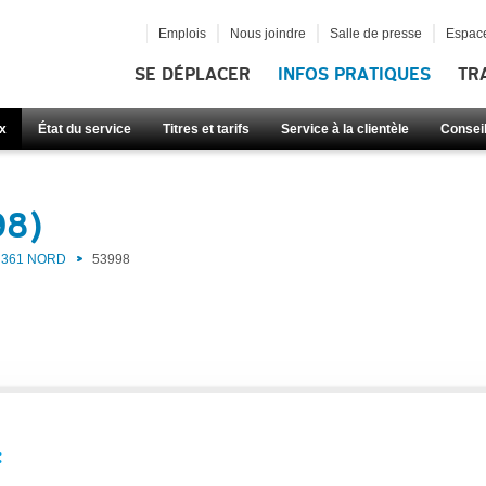
Emplois
Nous joindre
Salle de presse
Espace
SE DÉPLACER
INFOS PRATIQUES
TR
x
État du service
Titres et tarifs
Service à la clientèle
Consei
98)
361 NORD
53998
: