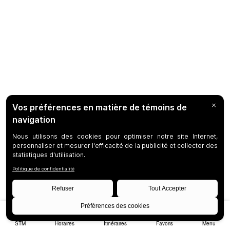
STM
Horaires
Itinéraires
Favoris
Menu