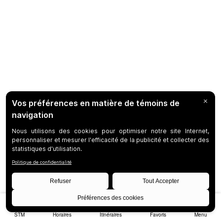
STM
Horaires
Itinéraires
Favoris
Menu