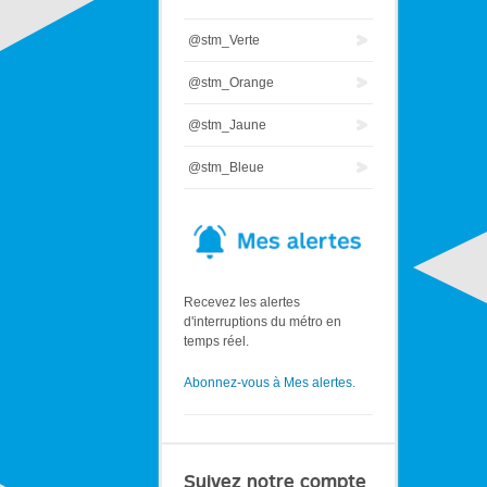
@stm_Verte
@stm_Orange
@stm_Jaune
@stm_Bleue
Recevez les alertes
d'interruptions du métro en
temps réel.
Abonnez-vous à Mes alertes.
Suivez notre compte