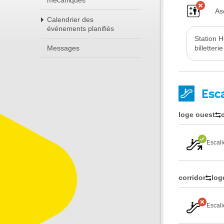
mécaniques
As
Calendrier des
événements planifiés
Station H
Messages
billetter
Esc
loge ouest
Escali
corridor
log
Escali