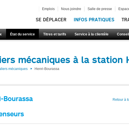
Emplois
Nous joindre
Salle de presse
Espace
SE DÉPLACER
INFOS PRATIQUES
TR
x
État du service
Titres et tarifs
Service à la clientèle
Consei
iers mécaniques à la station
aliers mécaniques
Henri-Bourassa
i-Bourassa
Retour à t
enseurs