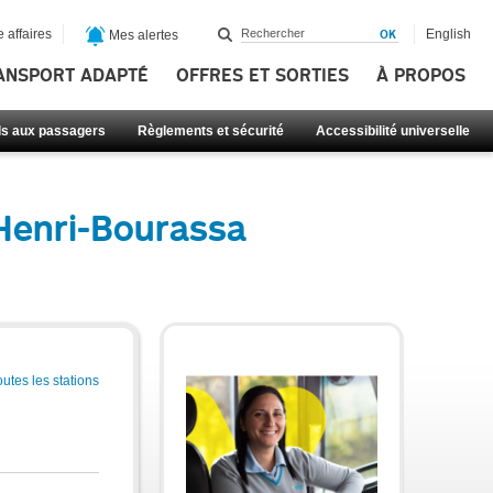
 affaires
English
Mes alertes
ANSPORT ADAPTÉ
OFFRES ET SORTIES
À PROPOS
ls aux passagers
Règlements et sécurité
Accessibilité universelle
 Henri-Bourassa
outes les stations