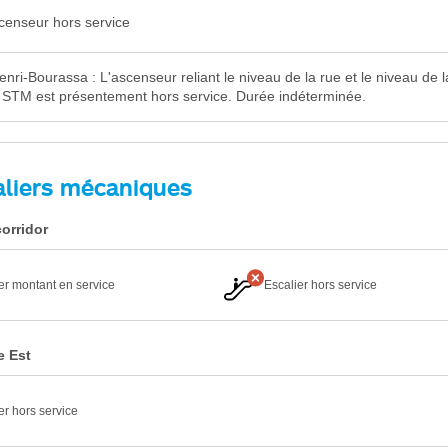
censeur hors service
enri-Bourassa : L'ascenseur reliant le niveau de la rue et le niveau de l
ie STM est présentement hors service. Durée indéterminée.
aliers mécaniques
corridor
er montant en service
Escalier hors service
e Est
er hors service