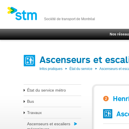
Société de transport de Montréal
Nos réseau
Ascenseurs et escal
Infos pratiques
État du service
Ascenseurs et esc
État du service métro
Henr
Bus
Asc
Travaux
Ascenseurs et escaliers