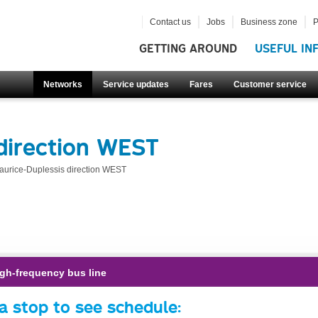
Contact us
Jobs
Business zone
P
GETTING AROUND
USEFUL IN
Networks
Service updates
Fares
Customer service
direction WEST
aurice-Duplessis direction WEST
gh-frequency bus line
a stop to see schedule: