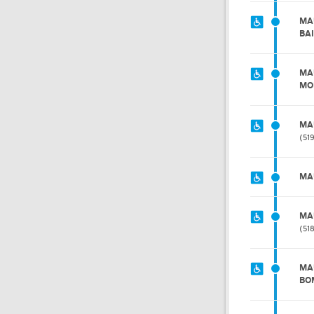
MA
BA
MA
MO
MA
51
MA
MA
51
MA
BO