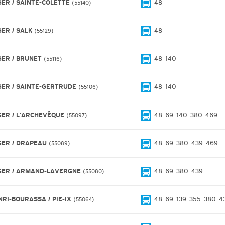
GER / SAINTE-COLETTE
48
55140
GER / SALK
48
55129
GER / BRUNET
48
140
55116
GER / SAINTE-GERTRUDE
48
140
55106
GER / L'ARCHEVÊQUE
48
69
140
380
469
55097
GER / DRAPEAU
48
69
380
439
469
55089
GER / ARMAND-LAVERGNE
48
69
380
439
55080
NRI-BOURASSA / PIE-IX
48
69
139
355
380
4
55064