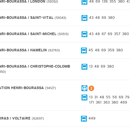
NRI-BOURASSA / LONDON
48
69
139
355
380
4
55052
NRI-BOURASSA / SAINT-VITAL
43
48
69
380
55043
NRI-BOURASSA / SAINT-MICHEL
43
48
67
69
357
380
50513
NRI-BOURASSA / HAMELIN
45
48
69
359
380
62763
NRI-BOURASSA / CHRISTOPHE-COLOMB
13
48
69
380
350
ATION HENRI-BOURASSA
54127
13
31
48
55
56
69
79
171
361
363
380
469
RRAS / VOLTAIRE
449
62697