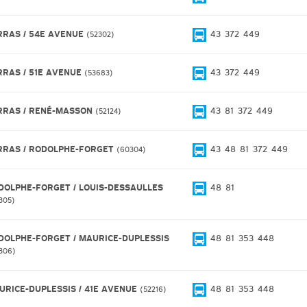
RRAS / 54E AVENUE
43
372
449
52302
RRAS / 51E AVENUE
43
372
449
53683
RRAS / RENÉ-MASSON
43
81
372
449
52124
RRAS / RODOLPHE-FORGET
43
48
81
372
449
60304
DOLPHE-FORGET / LOUIS-DESSAULLES
48
81
305
DOLPHE-FORGET / MAURICE-DUPLESSIS
48
81
353
448
306
URICE-DUPLESSIS / 41E AVENUE
48
81
353
448
52216