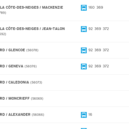
 LA CÔTE-DES-NEIGES / MACKENZIE
160
369
789
 LA CÔTE-DES-NEIGES / JEAN-TALON
92
369
372
692
IRD / GLENCOE
92
369
372
56078
IRD / GENEVA
92
369
372
56076
IRD / CALEDONIA
56073
IRD / MONCRIEFF
56069
IRD / ALEXANDER
16
56066