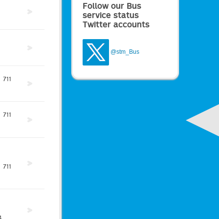
Follow our Bus
service status
Twitter accounts
@stm_Bus
711
711
711
4