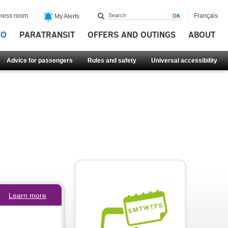
ress room
Français
My Alerts
FO
PARATRANSIT
OFFERS AND OUTINGS
ABOUT
Advice for passengers
Rules and safety
Universal accessibility
Learn more