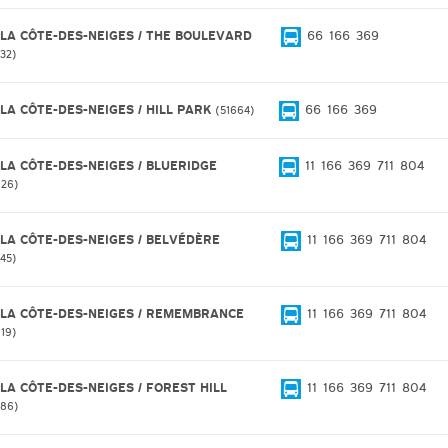
 LA CÔTE-DES-NEIGES / THE BOULEVARD
66
166
369
732
 LA CÔTE-DES-NEIGES / HILL PARK
66
166
369
51664
 LA CÔTE-DES-NEIGES / BLUERIDGE
11
166
369
711
804
626
 LA CÔTE-DES-NEIGES / BELVÉDÈRE
11
166
369
711
804
545
 LA CÔTE-DES-NEIGES / REMEMBRANCE
11
166
369
711
804
119
 LA CÔTE-DES-NEIGES / FOREST HILL
11
166
369
711
804
486