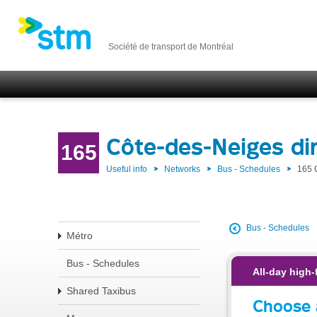
Société de transport de Montréal
Côte-des-Neiges d
165
Useful info
Networks
Bus - Schedules
165 
Bus - Schedules
Métro
Bus - Schedules
All-day high-
Shared Taxibus
Choose 