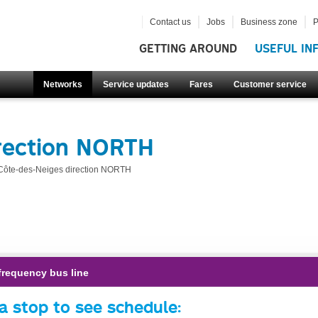
Contact us
Jobs
Business zone
P
GETTING AROUND
USEFUL IN
Networks
Service updates
Fares
Customer service
irection NORTH
Côte-des-Neiges direction NORTH
frequency bus line
a stop to see schedule: