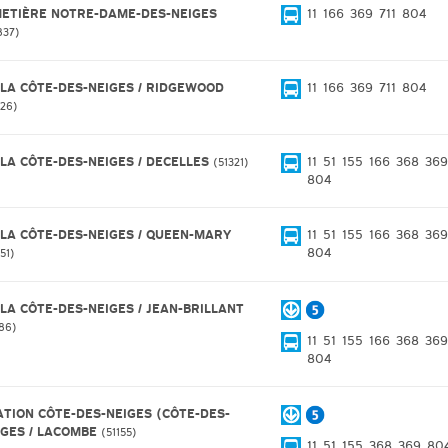
METIÈRE NOTRE-DAME-DES-NEIGES
11
166
369
711
804
837
 LA CÔTE-DES-NEIGES / RIDGEWOOD
11
166
369
711
804
426
 LA CÔTE-DES-NEIGES / DECELLES
11
51
155
166
368
369
51321
804
 LA CÔTE-DES-NEIGES / QUEEN-MARY
11
51
155
166
368
369
804
51
 LA CÔTE-DES-NEIGES / JEAN-BRILLANT
186
11
51
155
166
368
369
804
ATION CÔTE-DES-NEIGES (CÔTE-DES-
IGES / LACOMBE
51155
11
51
155
368
369
80