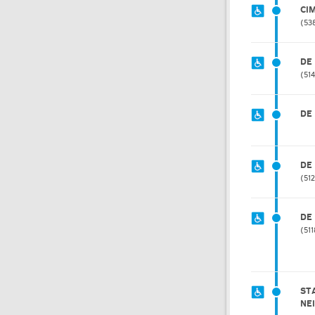
CI
53
DE
51
DE
DE
512
DE
51
ST
NE