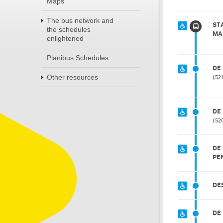
Maps
The bus network and
ST
the schedules
MA
enlightened
Planibus Schedules
DE
Other resources
521
DE
52
DE
PE
DE
DE