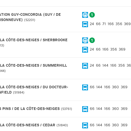
ATION GUY-CONCORDIA (GUY / DE
ISONNEUVE)
52201
24
66
71
166
356
369
 LA CÔTE-DES-NEIGES / SHERBROOKE
13
24
66
166
356
369
 LA CÔTE-DES-NEIGES / SUMMERHILL
24
66
144
166
356
3
044
 LA CÔTE-DES-NEIGES / DU DOCTEUR-
66
144
166
360
369
NFIELD
51984
S PINS / DE LA CÔTE-DES-NEIGES
66
144
166
360
369
53761
 LA CÔTE-DES-NEIGES / CEDAR
66
144
166
360
369
51840