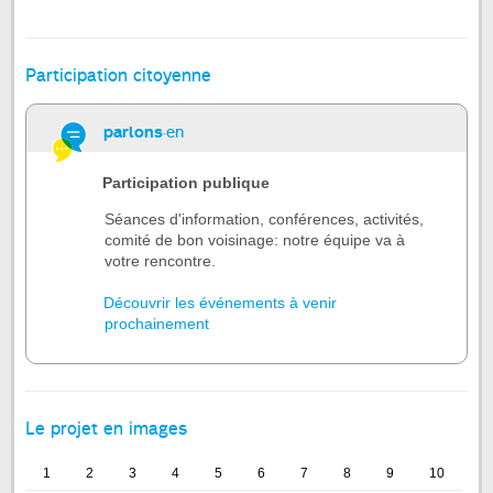
Participation citoyenne
parlons
·en
Participation publique
Séances d'information, conférences, activités,
comité de bon voisinage: notre équipe va à
votre rencontre.
Découvrir les événements à venir
prochainement
Le projet en images
1
2
3
4
5
6
7
8
9
10