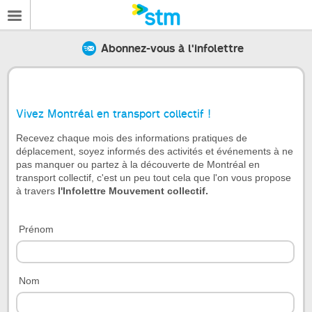
Abonnez-vous à l'infolettre
Le
formulaire
comporte
Vivez Montréal en transport collectif !
des
embuches
Recevez chaque mois des informations pratiques de
aux
déplacement, soyez informés des activités et événements à ne
lecteurs
pas manquer ou partez à la découverte de Montréal en
d’écran.
transport collectif, c'est un peu tout cela que l'on vous propose
Nous
à travers
l'Infolettre Mouvement collectif.
vous
recommandons
de
Prénom
nous
téléphoner
au
numéro
Nom
514
786-