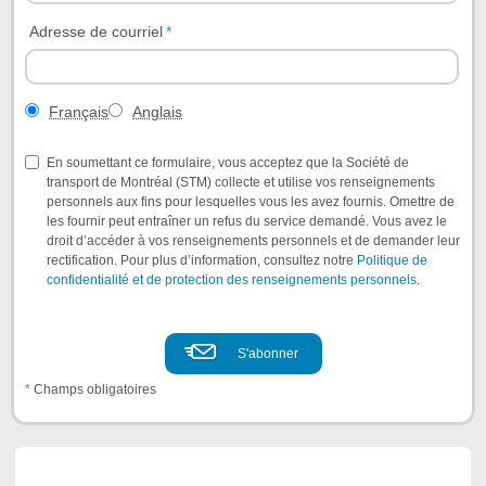
4636
option
Adresse de courriel
*
6
puis
option
Français
langue
Français
Anglais
1.
En soumettant ce formulaire, vous acceptez que la Société de
transport de Montréal (STM) collecte et utilise vos renseignements
personnels aux fins pour lesquelles vous les avez fournis. Omettre de
les fournir peut entraîner un refus du service demandé. Vous avez le
droit d’accéder à vos renseignements personnels et de demander leur
rectification. Pour plus d’information, consultez notre
Politique de
confidentialité et de protection des renseignements personnels
.
*
Champs obligatoires